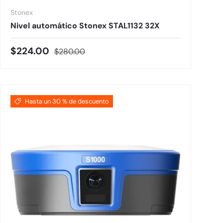
Stonex
Nivel automático Stonex STAL1132 32X
Precio de venta
Precio normal
$224.00
$280.00
Hasta un 30 % de descuento