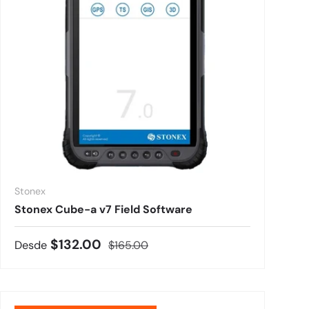
Stonex
Stonex Cube-a v7 Field Software
Precio de venta
Precio normal
$132.00
Desde
$165.00