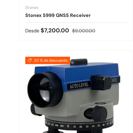
Stonex
Stonex S999 GNSS Receiver
Precio de venta
Precio normal
$7,200.00
Desde
$9,000.00
20 % de descuento