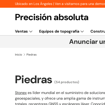
Ubicado en Los Ángeles | Ven a visitarnos para una demos
Ir al contenido
Precisión absoluta
Ventas
Equipos de topografía
Constru
Anunciar u
Calibración
Inicio
Piedras
Piedras
(54 productos)
Stonex
es líder mundial en el suministro de solucion
geoespaciales, y ofrece una amplia gama de instrum
totales, receptores GNSS y escáneres láser. Conocid