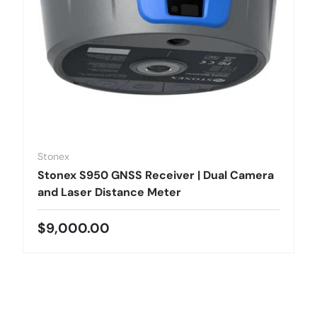
Stonex
Stonex S950 GNSS Receiver | Dual Camera
and Laser Distance Meter
Precio normal
$9,000.00