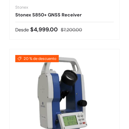
Stonex
Stonex S850+ GNSS Receiver
Precio de venta
Precio normal
$4,999.00
Desde
$7,200.00
20 % de descuento