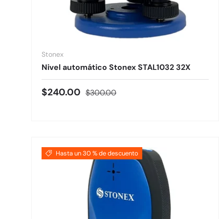
Stonex
Nivel automático Stonex STAL1032 32X
Precio de venta
Precio normal
$240.00
$300.00
Hasta un 30 % de descuento