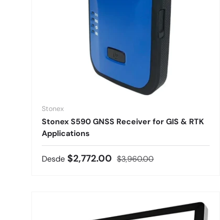
Stonex
Stonex S590 GNSS Receiver for GIS & RTK
Applications
Precio de venta
Precio normal
$2,772.00
Desde
$3,960.00