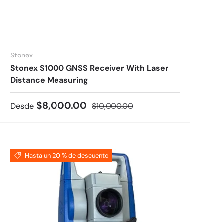
Stonex
Stonex S1000 GNSS Receiver With Laser
Distance Measuring
Precio de venta
Precio normal
$8,000.00
Desde
$10,000.00
Hasta un 20 % de descuento