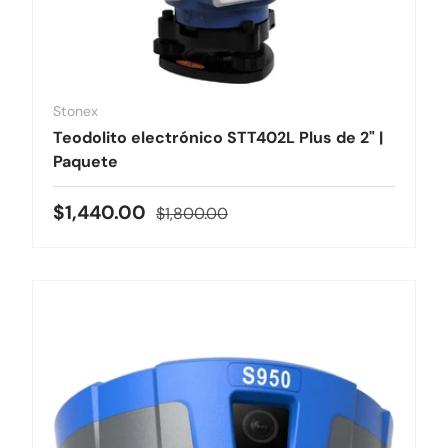
Stonex
Teodolito electrónico STT402L Plus de 2" |
Paquete
Precio de venta
Precio normal
$1,440.00
$1,800.00