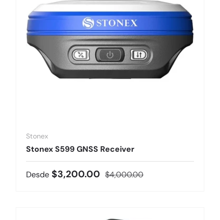
Stonex
Stonex S599 GNSS Receiver
Precio de venta
Precio normal
$3,200.00
Desde
$4,000.00