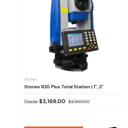
Stonex
Stonex R20 Plus Total Station | 1", 2"
Precio de venta
Precio normal
$3,168.00
Desde
$3,960.00