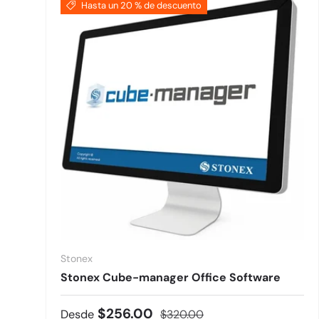
Hasta un 20 % de descuento
Stonex
Stonex Cube-manager Office Software
Precio de venta
Precio normal
$256.00
Desde
$320.00