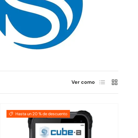
Lista
Cuadrícula
Ver como
Hasta un 20 % de descuento