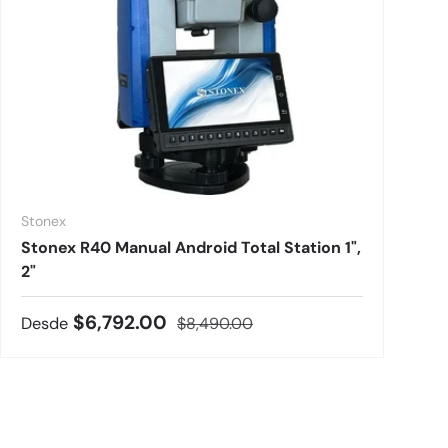
Stonex
Stonex R40 Manual Android Total Station 1",
2"
Precio de venta
Precio normal
$6,792.00
Desde
$8,490.00