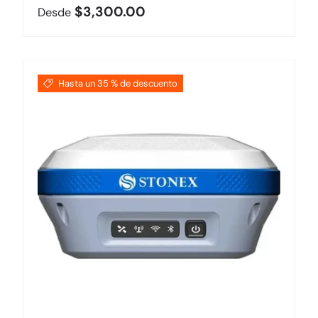
Precio normal
$3,300.00
Desde
Hasta un 35 % de descuento